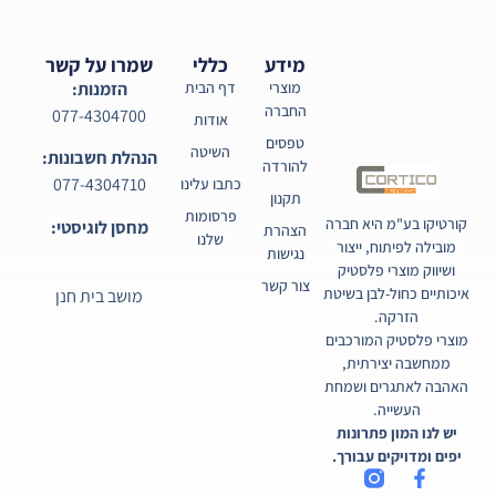
מידע
כללי
שמרו על קשר
מוצרי
דף הבית
הזמנות:
החברה
077-4304700
אודות
טפסים
השיטה
הנהלת חשבונות:
להורדה
077-4304710
כתבו עלינו
תקנון
פרסומות
קורטיקו בע"מ היא חברה
מחסן לוגיסטי:
הצהרת
שלנו
מובילה לפיתוח, ייצור
נגישות
ושיווק מוצרי פלסטיק
צור קשר
איכותיים כחול-לבן בשיטת
מושב בית חנן
הזרקה.
מוצרי פלסטיק המורכבים
ממחשבה יצירתית,
האהבה לאתגרים ושמחת
העשייה.
יש לנו המון פתרונות
יפים ומדויקים עבורך.