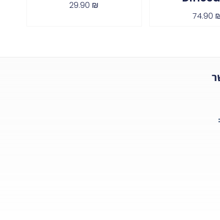
29.90
₪
74.90
ר