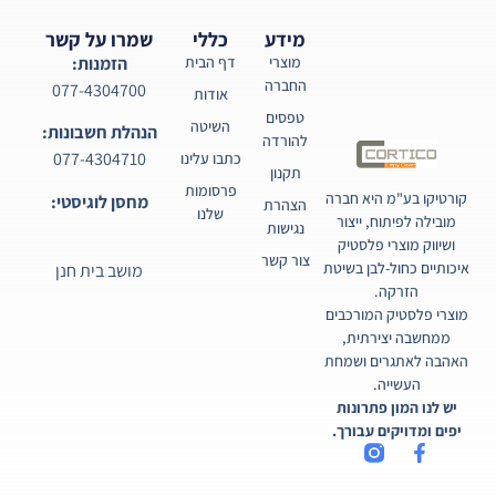
מידע
כללי
שמרו על קשר
מוצרי
דף הבית
הזמנות:
החברה
077-4304700
אודות
טפסים
השיטה
הנהלת חשבונות:
להורדה
077-4304710
כתבו עלינו
תקנון
פרסומות
קורטיקו בע"מ היא חברה
מחסן לוגיסטי:
הצהרת
שלנו
מובילה לפיתוח, ייצור
נגישות
ושיווק מוצרי פלסטיק
צור קשר
איכותיים כחול-לבן בשיטת
מושב בית חנן
הזרקה.
מוצרי פלסטיק המורכבים
ממחשבה יצירתית,
האהבה לאתגרים ושמחת
העשייה.
יש לנו המון פתרונות
יפים ומדויקים עבורך.