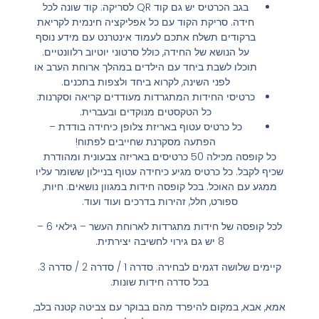
בגב הכרטיס יש גם קוד QR לסריקה: קוד שונה לכל
חידה. סריקת הקוד עם כל אפליקציה חינמית לקריאת
ברקודים תשלח אתכם לעמוד אינטרנט עם מידע נוסף
על הנושא של החידה, כולל סרטוני יוטיוב רלוונטיים.
תוכלו לשבת ביחד עם הילדים במהלך ארוחת הערב או
לפני השינה, לקרוא ביחד ולצפות בתכנים.
כרטיסי החידות המתגרדות מעודדים קריאה וסקרנות:
כל הטקסטים מנוקדים ובעברית.
כל כרטיס עטוף באריזת צלופן כיחידה בודדת –
הפתעה מסקרנת שחייבים לפתוח!
כל קופסה מכילה 50 כרטיסים באריזה צבעונית ומהודרת
שכיף לקבל. כל כרטיס מגיע כיחידה עטוף בניילון ששומר עליו
ממגע עם האוכל. בכל קופסה חידות במגוון נושאים: חיות,
ספורט, חלל, זהירות בדרכים ועוד ועוד.
לכל קופסה של חידות מתגרדות לארוחת העשר – גילאי 6 –
8 יש גם גירוי לחשיבה יצירתית.
קיימים שלושה דגמים לבחירה: סדרה 1 / סדרה 2 / סדרה 3.
בכל סדרה חידות שונות.
אמא, אבא, במקום להיפרד מהם בבוקר עם צביטה קטנה בלב,