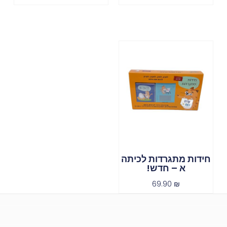
חידות מתגרדות לכיתה
א – חדש!
69.90
₪