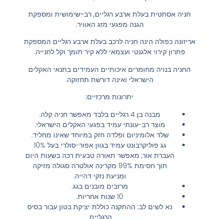
חניה אסתטית בעלת ארבע רגליים, רב-שימושית ומספקת
הגנה מפגעי מזג האוויר.
אריזונה כפולה הינה חניה לרכב בעלת ארבע רגליים המספקת
פתרון קירוי אלגנטי ועצמאי ללא קיר תומך וקל לחנייה.
החניה בנויה מחומרים איכותיים העמידים בתנאי האקלים
הישראלי ואינה דורשת תחזוקה.
יתרונות מרכזיים:
מבנה בן 4 רגליים בלבד מאפשר חניה קלה.
מוצר רב-עונתי עמיד בפגעי האקלים הישראלי.
שלד אלומיניום ופלדה חזק במיוחד שאינו מחליד.
גג פוליקרבונט עמיד בגוון אפור-סולרי בעל 10%
העברת אור, מאפשר תאורה טבעית רכה בשעות היום
תוך חסימת 99% מקרינה אולטרה סגולה מזיקה
ומניעת נזקי דהייה.
מרזבים מובנים בגג.
10 שנות אחריות.
נא לשים לב:
ההתקנה כוללת יציקת בטון עבור בסיס
הרגליים.