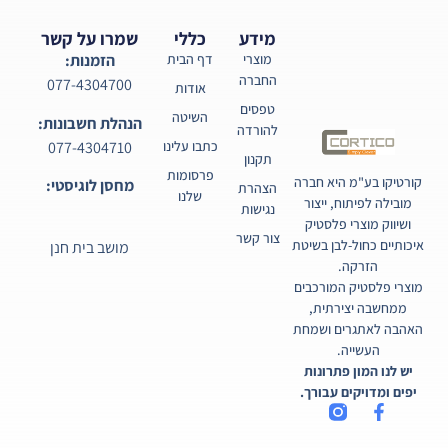
מידע
כללי
שמרו על קשר
מוצרי
דף הבית
הזמנות:
החברה
077-4304700
אודות
טפסים
השיטה
הנהלת חשבונות:
להורדה
077-4304710
כתבו עלינו
תקנון
פרסומות
קורטיקו בע"מ היא חברה
מחסן לוגיסטי:
הצהרת
שלנו
מובילה לפיתוח, ייצור
נגישות
ושיווק מוצרי פלסטיק
צור קשר
איכותיים כחול-לבן בשיטת
מושב בית חנן
הזרקה.
מוצרי פלסטיק המורכבים
ממחשבה יצירתית,
האהבה לאתגרים ושמחת
העשייה.
יש לנו המון פתרונות
יפים ומדויקים עבורך.