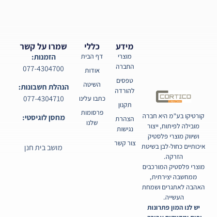
מידע
כללי
שמרו על קשר
מוצרי
דף הבית
הזמנות:
החברה
077-4304700
אודות
טפסים
השיטה
הנהלת חשבונות:
להורדה
077-4304710
כתבו עלינו
תקנון
פרסומות
קורטיקו בע"מ היא חברה
מחסן לוגיסטי:
הצהרת
שלנו
מובילה לפיתוח, ייצור
נגישות
ושיווק מוצרי פלסטיק
צור קשר
איכותיים כחול-לבן בשיטת
מושב בית חנן
הזרקה.
מוצרי פלסטיק המורכבים
ממחשבה יצירתית,
האהבה לאתגרים ושמחת
העשייה.
יש לנו המון פתרונות