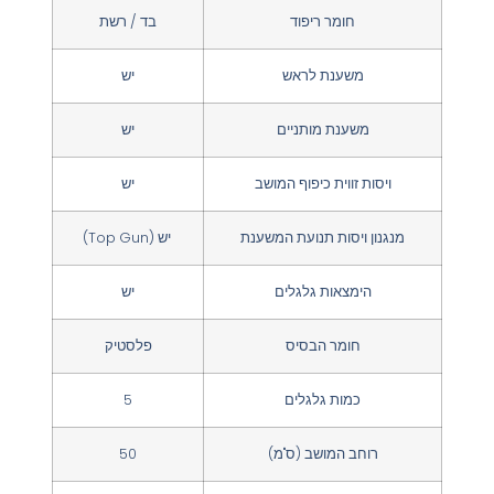
חומר ריפוד
בד / רשת
משענת לראש
יש
משענת מותניים
יש
ויסות זווית כיפוף המושב
יש
מנגנון ויסות תנועת המשענת
יש (Top Gun)
הימצאות גלגלים
יש
חומר הבסיס
פלסטיק
כמות גלגלים
5
רוחב המושב (ס"מ)
50