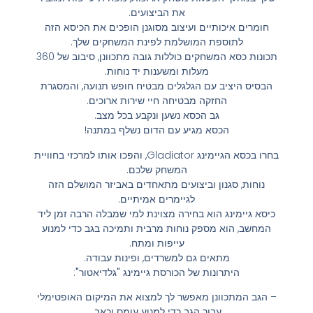
את הביצועים.
חומרים איכותיים ועיצוב מסוגנן הופכים את הכיסא הזה
לתוספת המושלמת לפינת המשחקים שלך.
תכונות כסא המשחקים כוללות גובה מתכוונן, סיבוב של 360
מעלות ומשענות יד נוחות.
הבסיס היציב עם הגלגלים מבטיח חופש תנועה, והמסגרת
החזקה מבטיחה חיי שירות ארוכים.
גב הכסא נשען ונקבע בכל מצב.
הכסא מגיע עם הדום נשלף במתנה!
בחרו בכסא הגיימינג Gladiator, והפכו אותו למרכזי בחוויית
המשחק שלכם.
נוחות, סגנון וביצועים מתאחדים באביזר המושלם הזה
לגיימרים אמיתיים.
כיסא גיימינג הוא בחירה מצוינת למי שמבלה הרבה זמן ליד
המחשב, הוא מספק נוחות מרבית ותמיכה בגב כדי למנוע
עייפות ומתח.
מתאים גם למשרדים, ופינות עבודה.
היתרונות של הכורסת גיימינג
"
גלדיאטור
"
:
– הגב המתכוונן מאפשר לך למצוא את המיקום האופטימלי
עבור הגב כדי למנוע עומס וכאב.