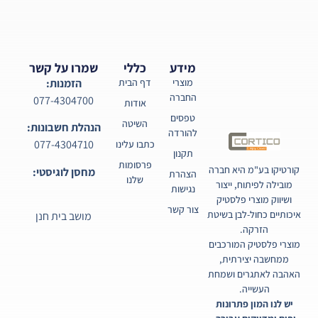
מידע
כללי
שמרו על קשר
מוצרי
דף הבית
הזמנות:
החברה
077-4304700
אודות
טפסים
השיטה
הנהלת חשבונות:
להורדה
077-4304710
כתבו עלינו
תקנון
פרסומות
קורטיקו בע"מ היא חברה
מחסן לוגיסטי:
הצהרת
שלנו
מובילה לפיתוח, ייצור
נגישות
ושיווק מוצרי פלסטיק
צור קשר
איכותיים כחול-לבן בשיטת
מושב בית חנן
הזרקה.
מוצרי פלסטיק המורכבים
ממחשבה יצירתית,
האהבה לאתגרים ושמחת
העשייה.
יש לנו המון פתרונות