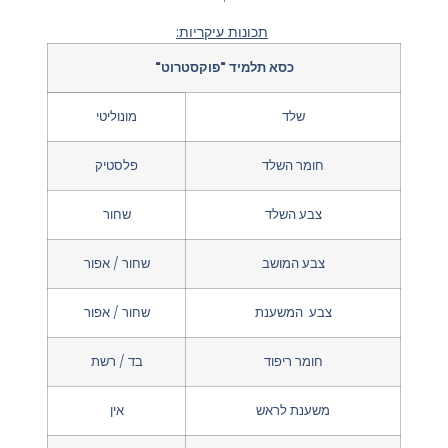
תכונות עיקריות:
כסא תלמיד "פוקסטרוט"
שלד
מונוליטי
חומר השלד
פלסטיק
צבע השלד
שחור
צבע המושב
שחור / אפור
צבע המשענת
שחור / אפור
חומר ריפוד
בד / רשת
משענת לראש
אין