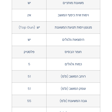
משענת מותניים
יש
ויסות זווית כיפוף המושב
אין
מנגנון ויסות תנועת המשענת
יש
(Top Gun)
הימצאות גלגלים
יש
חומר הבסיס
פלסטיק
כמות גלגלים
5
רוחב המושב (ס"מ)
51
עומק המושב (ס"מ)
51
גובה המשענת (ס"מ)
55