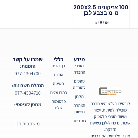
100 אזיקונים 200X2.5
מ"מ בצבע לבן
15.00
₪
מידע
כללי
שמרו על קשר
מוצרי
דף הבית
הזמנות:
החברה
077-4304700
אודות
טפסים
השיטה
הנהלת חשבונות:
להורדה
077-4304710
כתבו עלינו
תקנון
פרסומות
קורטיקו בע"מ היא חברה
מחסן לוגיסטי:
הצהרת
שלנו
מובילה לפיתוח, ייצור
נגישות
ושיווק מוצרי פלסטיק
צור קשר
איכותיים כחול-לבן בשיטת
מושב בית חנן
הזרקה.
מוצרי פלסטיק המורכבים