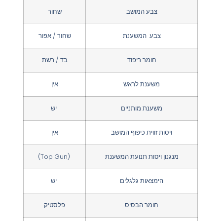
צבע המושב
שחור
צבע המשענת
שחור / אפור
חומר ריפוד
בד / רשת
משענת לראש
אין
משענת מותניים
יש
ויסות זווית כיפוף המושב
אין
מנגנון ויסות תנועת המשענת
(Top Gun)
הימצאות גלגלים
יש
חומר הבסיס
פלסטיק