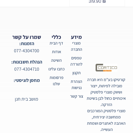
319.90
₪
מידע
כללי
שמרו על קשר
מוצרי
דף הבית
הזמנות:
החברה
077-4304700
אודות
טפסים
השיטה
הנהלת חשבונות:
להורדה
077-4304710
כתבו עלינו
תקנון
פרסומות
קורטיקו בע"מ היא חברה
מחסן לוגיסטי:
הצהרת
שלנו
מובילה לפיתוח, ייצור
נגישות
ושיווק מוצרי פלסטיק
צור קשר
איכותיים כחול-לבן בשיטת
מושב בית חנן
הזרקה.
מוצרי פלסטיק המורכבים
ממחשבה יצירתית,
האהבה לאתגרים ושמחת
העשייה.