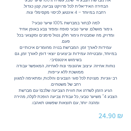
את מברשת הצבע 4" שלנו, עשויה 100% שיער טבעי –
הבחירה האידיאלית לכל פרויקט צביעה, קטן כגדול.
רחבה במיוחד – 4 אינטש, לכיסוי מקסימלי ונוח.
למה לבחור במברשת 100% שיער טבעי?
גימור מושלם: שיער טבעי סופח ומפזר צבע באופן אחיד
ומדויק, מה שמבטיח גימור חלק, נטול סימנים ומקצועי בכל
פעם.
עמידות לאורך זמן: המברשת בנויה מחומרים איכותיים
במיוחד, ומבטיחה עמידות וביצועים יוצאי דופן לאורך זמן, גם
בשימוש אינטנסיבי.
נוחות אחיזה: עיצוב ארגונומי ונוח לאחיזה, המאפשר עבודה
ממושכת ללא עייפות.
רב-גוניות: מצוינת לכל סוגי הצבעים והלכות, ומתאימה למגוון
רחב של משטחים.
הגיע הזמן לשדרג את חווית הצביעה שלכם! עם מברשת
הצבע 4" משיער טבעי, כל עבודת צביעה הופכת לקלה, מהירה
ומהנה יותר, עם תוצאות שפשוט תאהבו.
24.90
₪