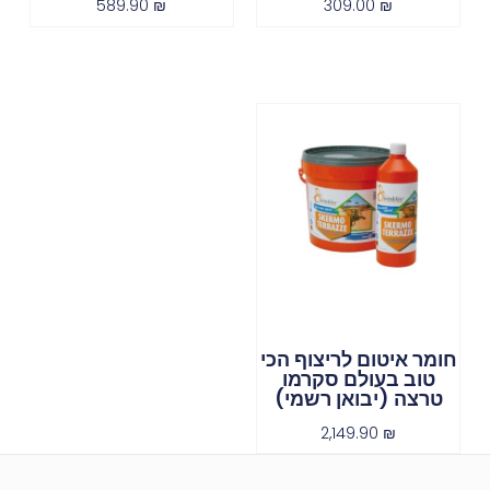
589.90
₪
309.00
₪
חומר איטום לריצוף הכי
טוב בעולם סקרמו
טרצה (יבואן רשמי)
2,149.90
₪