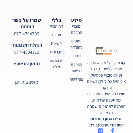
מידע
כללי
שמרו על קשר
מוצרי
דף הבית
הזמנות:
החברה
077-4304700
אודות
טפסים
השיטה
הנהלת חשבונות:
להורדה
077-4304710
כתבו עלינו
תקנון
פרסומות
קורטיקו בע"מ היא חברה
מחסן לוגיסטי:
הצהרת
שלנו
מובילה לפיתוח, ייצור
נגישות
ושיווק מוצרי פלסטיק
צור קשר
איכותיים כחול-לבן בשיטת
מושב בית חנן
הזרקה.
מוצרי פלסטיק המורכבים
ממחשבה יצירתית,
האהבה לאתגרים ושמחת
העשייה.
יש לנו המון פתרונות
יפים ומדויקים עבורך.