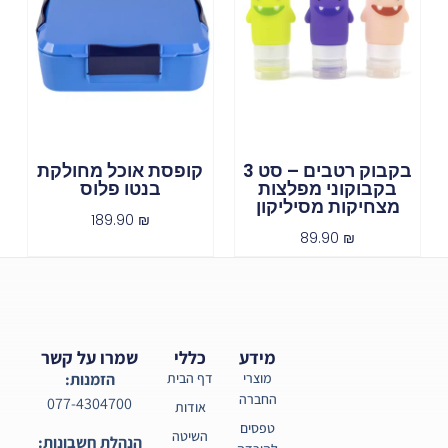
בקבוק רטבים – סט 3
קופסת אוכל מחולקת
בקבוקוני מפלצות
בנטו פלוס
מצחיקות מסיליקון
189.90
₪
89.90
₪
מידע
כללי
שמרו על קשר
מוצרי
דף הבית
הזמנות:
החברה
077-4304700
אודות
טפסים
השיטה
הנהלת חשבונות: