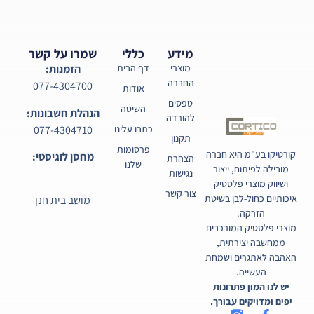
מידע
כללי
שמרו על קשר
מוצרי
דף הבית
הזמנות:
החברה
077-4304700
אודות
טפסים
השיטה
הנהלת חשבונות:
להורדה
077-4304710
כתבו עלינו
תקנון
פרסומות
קורטיקו בע"מ היא חברה
מחסן לוגיסטי:
הצהרת
שלנו
מובילה לפיתוח, ייצור
נגישות
ושיווק מוצרי פלסטיק
צור קשר
איכותיים כחול-לבן בשיטת
מושב בית חנן
הזרקה.
מוצרי פלסטיק המורכבים
ממחשבה יצירתית,
האהבה לאתגרים ושמחת
העשייה.
יש לנו המון פתרונות
יפים ומדויקים עבורך.