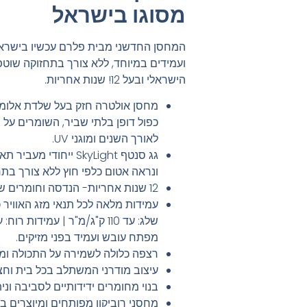
מסוגו בישראל
המחסן החדשני מבית פלרם עכשיו בישראל
ועמידים במיוחד, ללא צורך בתחזוקה שוטפת
הישראלי ובעל 12! שנות אחריות.
מחסן אולטרה חזק בעל שלדת אלומינ
כפול דופן בלתי שביר, השומרים על
לאורך השנים ומוגני UV.
גג סנטף SkyLight ייחו
ונראה אטום כלפי חוץ ללא צורך בת
12 שנות אחריות- הנדסה וחומרים שפותחו לשימוש במשך שנים רבות
עמידות מלאה לכל תנאי מזג האוויר 
מפתח עובש ועמיד בפני מזיקים.
רצפה כלולה לשמירה על התכולה ומפ
עיצוב מודרני המשתלב בכל בית וחצ
בנוי מחומרים ידידותיים לסביבה וני
מחסני רוביקון מפותחים ומיוצרים ב