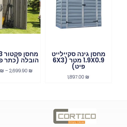
מחסן גינה סקיילייט
1.9X0.9 מטר (6X3
הובלה (כתר פ
פיט)
0
₪
–
2,699.90
₪
1,897.00
₪