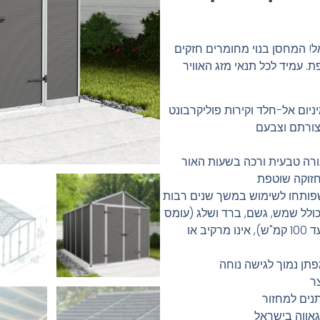
! המחסן בנוי מחומרים חזקים
. עמיד לכל תנאי מזג האוויר
יום אל-חלד וקירות פוליקרבונט
 צורתם וצבעם
די מעביר תאורה טבעית ורכה בשעות האור
חזוקה שוטפת
כולל שמש, גשם, ברד ושלג (עומס
שלג: עד 110 ק"ג/מ"ר | עמידות רוח: עד 100 קמ"ש), אינו מרקיב או
תן נמוך לגישה נוחה
ר
תנים למחזור
גאווה בישראל