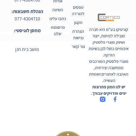
אודות
טפסים
השיטה
הנהלת חשבונות:
להורדה
077-4304710
כתבו עלינו
תקנון
פרסומות
קורטיקו בע"מ היא חברה
מחסן לוגיסטי:
הצהרת
שלנו
מובילה לפיתוח, ייצור
נגישות
ושיווק מוצרי פלסטיק
צור קשר
איכותיים כחול-לבן בשיטת
מושב בית חנן
הזרקה.
מוצרי פלסטיק המורכבים
ממחשבה יצירתית,
האהבה לאתגרים ושמחת
העשייה.
יש לנו המון פתרונות
יפים ומדויקים עבורך.