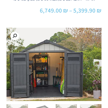
6,749.00
₪
–
5,399.90
₪