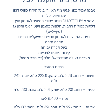
מבנה עמיד בפני פגעי מזג האוויר ובעל קירות כפולי דופן
עם חיזוקי פלדה
עשוי מ ™DUOTECH חומר ייחודי המיועד לאחסון חוץ.
דלתות כפולות רחבות, חלונות בסגנון ויקטוריאני וחלון גג
(סקיילייט)
רצפה המיועדת לאחסון חפצים במשקלים כבדים
תקרה חזקה
בעל תקרה גבוהה
קירות ניתנים לצביעה
מערכת נעילה מפלדת אל-חלד (לא כולל מנעול)
מידות המוצר
חיצוני –
רוחב: 229 ס"מ, עומק: 223.5 ס"מ, גובה: 242
ס"מ
פנימי –
רוחב: 201 ס"מ, עומק: 201 ס"מ, גובה: 230 ס"מ
נפח –
8,400 ליטר
אריזה –
רוחב: 227 ס"מ, גובה: 39 ס"מ, עומק: 132 ס"מ