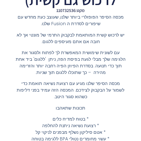
מקט:110732536
מכסה הסיפר הפופולרי ביותר שלנו, שעוצב כעת מחדש עם
שיפורים לסדרת ה Fusion שלנו.
יש לרכוש קשית המותאמת לבקבוק התרמי של מונטי אך לא
חובה אם אתם מעיספים ללגום.
עם לשונית שימושית המאפשרת לך לפתוח ולסגור את
הלגימה שלך מבלי לגעת בפיסת הפה, ניתן 'ללגום' ביד אחת
תוך כדי תנועה. בסדרת הפיוזן הפיה רחבה יותר והזרימה
מהירה – כך שתוכלו ללגום תוך שניות.
מכסה הסיפר שלנו מגיע עם רצועת נשיאה תואמת כדי
לשמור על הבקבוק לצידכם. המכסה הזה עמיד בפני דליפות
כשהוא סגור היטב.
תכונות שתאהבו
* בטוח למדיח כלים
* רצועת נשיאה ניתנת להחלפה
* אטם סיליקון נשלף מבפנים לניקוי קל
* עשוי מחומרים נטולי BPA ללגימה בטוחה