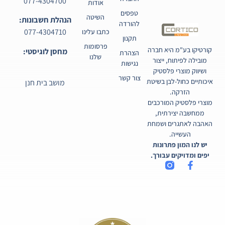
077-4304700
אודות
טפסים
השיטה
הנהלת חשבונות:
להורדה
077-4304710
כתבו עלינו
תקנון
פרסומות
קורטיקו בע"מ היא חברה
מחסן לוגיסטי:
הצהרת
שלנו
מובילה לפיתוח, ייצור
נגישות
ושיווק מוצרי פלסטיק
צור קשר
איכותיים כחול-לבן בשיטת
מושב בית חנן
הזרקה.
מוצרי פלסטיק המורכבים
ממחשבה יצירתית,
האהבה לאתגרים ושמחת
העשייה.
יש לנו המון פתרונות
יפים ומדויקים עבורך.