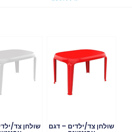
שולחן צד/ילדים – דגם
שולחן צד/ילדי