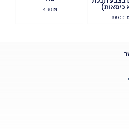
ים בצבע תכלת
 כיסאות)
14.90
₪
199.00
ר