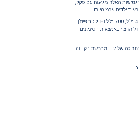
הגמישות האלה מגיעות עם פקק,
בעות ילדים ערמומיות!
350 מ"ל, 475 מ"ל, 700 מ"ל ו-1 ליטר פיוז'ן
דל הרצוי באמצעות הסימונים
קשיות אלה הניתנות למדיח כלים מגיעות בחבילה של 2 + מברשת ניקוי והן