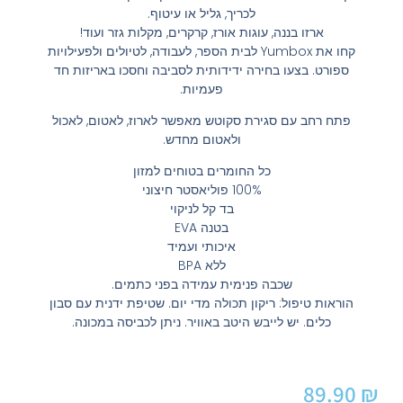
לכריך, גליל או עיטוף.
ארזו בננה, עוגות אורז, קרקרים, מקלות גזר ועוד!
קחו את Yumbox לבית הספר, לעבודה, לטיולים ולפעילויות
ספורט. בצעו בחירה ידידותית לסביבה וחסכו באריזות חד
פעמיות.
פתח רחב עם סגירת סקוטש מאפשר לארוז, לאטום, לאכול
ולאטום מחדש.
כל החומרים בטוחים למזון
100% פוליאסטר חיצוני
בד קל לניקוי
בטנה EVA
איכותי ועמיד
ללא BPA
שכבה פנימית עמידה בפני כתמים.
הוראות טיפול: ריקון תכולה מדי יום. שטיפת ידנית עם סבון
כלים. יש לייבש היטב באוויר. ניתן לכביסה במכונה.
89.90
₪