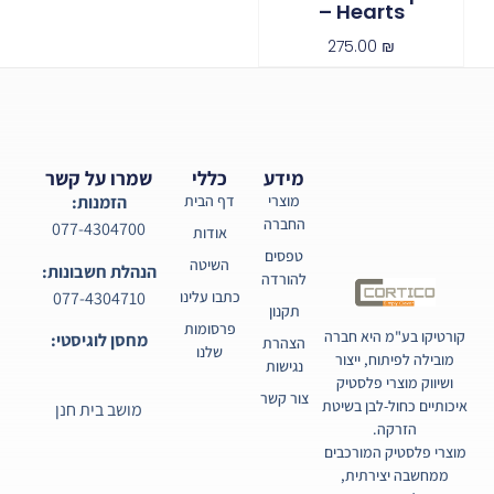
– Hearts
275.00
₪
מידע
כללי
שמרו על קשר
מוצרי
דף הבית
הזמנות:
החברה
077-4304700
אודות
טפסים
השיטה
הנהלת חשבונות:
להורדה
077-4304710
כתבו עלינו
תקנון
פרסומות
קורטיקו בע"מ היא חברה
מחסן לוגיסטי:
הצהרת
שלנו
מובילה לפיתוח, ייצור
נגישות
ושיווק מוצרי פלסטיק
צור קשר
איכותיים כחול-לבן בשיטת
מושב בית חנן
הזרקה.
מוצרי פלסטיק המורכבים
ממחשבה יצירתית,