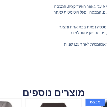
 פועל, באזור האינדוקציה, המכסה
ם, המכסה יופעל אוטומטית לאחר
תיחה ידני: גע קלות בלחצן OPEN, המכסה נפתח בבת אחת ונשאר
 פח החיישן יחזור למצב
אם לא תלחץ על לחצן סגור, המכסה ייסגר אוטומטית לאחר 120 שניות
מוצרים נוספים
מבצע!