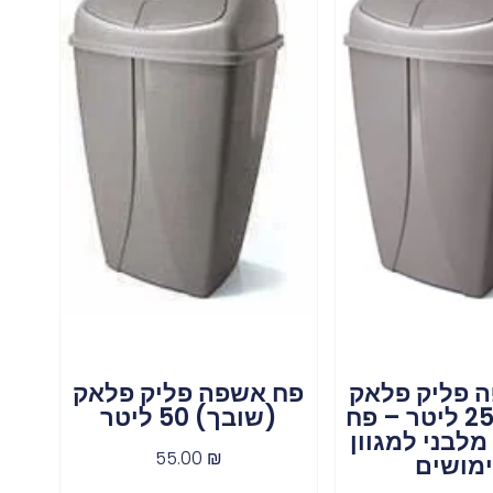
 פליק פלאק
פח אשפה פליק פלאק
(שובך) 25 ליטר – פח
(שובך) 50 ליטר
לבני למגוון
55.00
₪
מושים