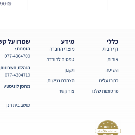
.90
₪
כללי
מידע
שמרו על קש
דף הבית
מוצרי החברה
הזמנות:
077-4304700
אודות
טפסים להורדה
הנהלת חשבונות:
השיטה
תקנון
077-4304710
כתבו עלינו
הצהרת נגישות
מחסן לוגיסטי:
פרסומות שלנו
צור קשר
מושב בית חנן