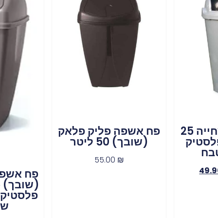
פח אשפה מצחייה 25
פח אשפה פליק פלאק
לסטיק
(שובך) 50 ליטר
בח
55.00
₪
49.
פח אשפה
פלסטיק מ
שי