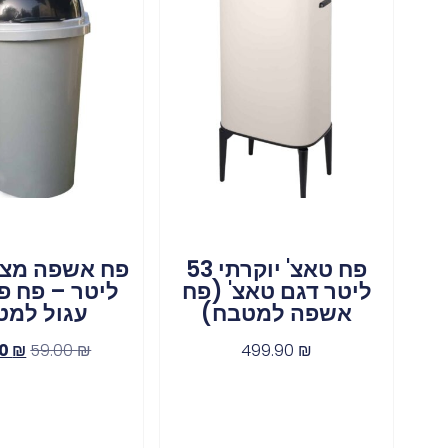
פח טאצ' יוקרתי 53
ליטר דגם טאצ' (פח
ליטר – פח פ
אשפה למטבח)
עגול למט
90
₪
59.00
₪
499.90
₪