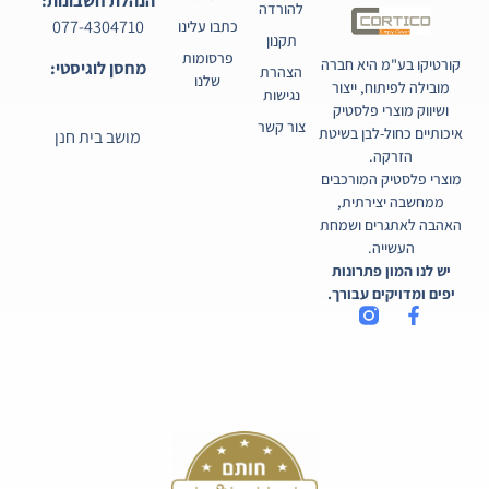
הנהלת חשבונות:
להורדה
077-4304710
כתבו עלינו
תקנון
פרסומות
קורטיקו בע"מ היא חברה
מחסן לוגיסטי:
הצהרת
שלנו
מובילה לפיתוח, ייצור
נגישות
ושיווק מוצרי פלסטיק
צור קשר
איכותיים כחול-לבן בשיטת
מושב בית חנן
הזרקה.
מוצרי פלסטיק המורכבים
ממחשבה יצירתית,
האהבה לאתגרים ושמחת
העשייה.
יש לנו המון פתרונות
יפים ומדויקים עבורך.