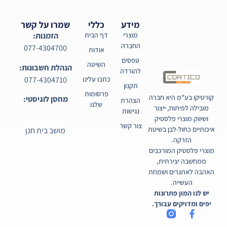
מידע
כללי
שמרו על קשר
מוצרי
דף הבית
הזמנות:
החברה
077-4304700
אודות
טפסים
השיטה
הנהלת חשבונות:
להורדה
077-4304710
כתבו עלינו
תקנון
פרסומות
קורטיקו בע"מ היא חברה
מחסן לוגיסטי:
הצהרת
שלנו
מובילה לפיתוח, ייצור
נגישות
ושיווק מוצרי פלסטיק
צור קשר
איכותיים כחול-לבן בשיטת
מושב בית חנן
הזרקה.
מוצרי פלסטיק המורכבים
ממחשבה יצירתית,
האהבה לאתגרים ושמחת
העשייה.
יש לנו המון פתרונות
יפים ומדויקים עבורך.