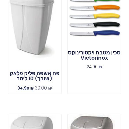
סכין מטבח ויקטורינוקס
Victorinox
24.90
₪
פח אשפה פליק פלאק
(שובך) 10 ליטר
39.00
₪
34.90
₪