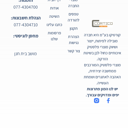
הזמנות:
החברה
077-4304700
אודות
טפסים
השיטה
הנהלת חשבונות:
להורדה
077-4304710
כתבו עלינו
תקנון
פרסומות
קורטיקו בע"מ היא חברה
מחסן לוגיסטי:
הצהרת
שלנו
מובילה לפיתוח, ייצור
נגישות
ושיווק מוצרי פלסטיק
צור קשר
איכותיים כחול-לבן בשיטת
מושב בית חנן
הזרקה.
מוצרי פלסטיק המורכבים
ממחשבה יצירתית,
האהבה לאתגרים ושמחת
העשייה.
יש לנו המון פתרונות
יפים ומדויקים עבורך.