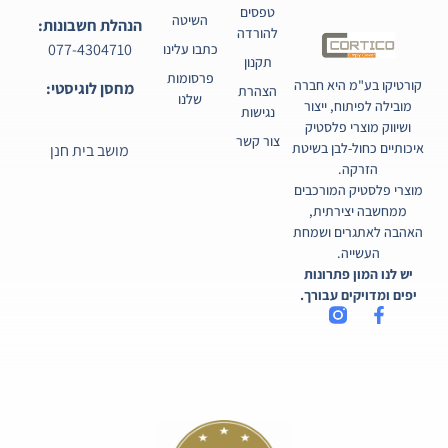
טפסים
השיטה
הנהלת חשבונות:
להורדה
077-4304710
כתבו עלינו
תקנון
פרסומות
קורטיקו בע"מ היא חברה
מחסן לוגיסטי:
הצהרת
שלנו
מובילה לפיתוח, ייצור
נגישות
ושיווק מוצרי פלסטיק
צור קשר
איכותיים כחול-לבן בשיטת
מושב בית חנן
הזרקה.
מוצרי פלסטיק המורכבים
ממחשבה יצירתית,
האהבה לאתגרים ושמחת
העשייה.
יש לנו המון פתרונות
יפים ומדויקים עבורך.