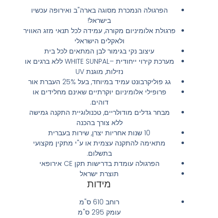
הפרגולה הנמכרת מסוגה בארה"ב ואירופה עכשיו
בישראל!
פרגולת אלומיניום מקורה, עמידה לכל תנאי מזג האוויר
ולאקלים הישראלי
עיצוב נקי בגימור לבן המתאים לכל בית
מערכת קירוי ייחודית –WHITE SUNPAL ללא ברגים או
נזילות, מוגנת UV
גג פוליקרבונט עמיד במיוחד, בעל 25% העברת אור
פרופילי אלומיניום יוקרתיים שאינם מחלידים או
דוהים.
מבחר גדלים מודולריים, טכנולוגיית התקנה גמישה
ללא צורך בהכנה
10 שנות אחריות יצרן, שירות בעברית
מתאימה להתקנה עצמית או ע"י מתקין מקצועי
בתשלום.
הפרגולה עומדת בדרישות תקן CE אירופאי
תוצרת ישראל
מידות
רוחב 610 ס"מ
עומק 295 ס"מ