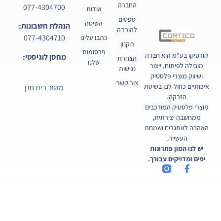
החברה
077-4304700
אודות
טפסים
השיטה
הנהלת חשבונות:
להורדה
077-4304710
כתבו עלינו
תקנון
פרסומות
קורטיקו בע"מ היא חברה
מחסן לוגיסטי:
הצהרת
שלנו
מובילה לפיתוח, ייצור
נגישות
ושיווק מוצרי פלסטיק
צור קשר
איכותיים כחול-לבן בשיטת
מושב בית חנן
הזרקה.
מוצרי פלסטיק המורכבים
ממחשבה יצירתית,
האהבה לאתגרים ושמחת
העשייה.
יש לנו המון פתרונות
יפים ומדויקים עבורך.