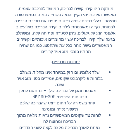
מיורקה הינו קירוי קשיח לבריכה, המיועד להרכבה עצמית.
מאפשר הארכת ימי הקיץ והנאה בשחייה במים בטמפרטורה
חמימה. בעלי בריכת שחיה פרטית יהפכו את סביבת הבריכה
לבטוחה, נקייה ומאובטחת לילדים. קירוי הבריכה בעל עיצוב
אלגנטי הנע על גלגלים. ניתן לסגירה ופתיחה קלה, ומשתלב
בגינה שלך. קירוי לבריכה עשוי מחומרים איכותיים וקשיחים
המאפשרים גישה נוחה בכל עת שתחפצו, כמו גם שחיה
תחתיו בזמני מזג אויר קרירים.
יתרונות מרכזיים
:
שלד אלומיניום חזק במיוחד אינו מחליד, משולב
בלוחות פוליקרבונט שקופים, עמידים בפני מזג אויר
ושבר.
מאבטח ומגן על הבריכה שלך – בהתאם לתקן
הבטיחות הצרפתי NF P90-309
עוזר בשמירה על החום דואג שהבריכה שלכם
תישאר נקייה ומזמינה
לוחות צד שקופים המאפשרים נראות מלאה מתוך
הבריכה ומחוצה לה
נפתח לאורך הבריכה מקצה לקצה לשני הצדדים,