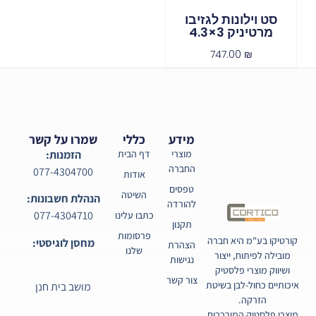
סט וילונות לגזיבו
מרטיניק 3×4.3
747.00
₪
מידע
כללי
שמרו על קשר
מוצרי
דף הבית
הזמנות:
החברה
077-4304700
אודות
טפסים
השיטה
הנהלת חשבונות:
להורדה
077-4304710
כתבו עלינו
תקנון
פרסומות
קורטיקו בע"מ היא חברה
מחסן לוגיסטי:
הצהרת
שלנו
מובילה לפיתוח, ייצור
נגישות
ושיווק מוצרי פלסטיק
צור קשר
איכותיים כחול-לבן בשיטת
מושב בית חנן
הזרקה.
מוצרי פלסטיק המורכבים