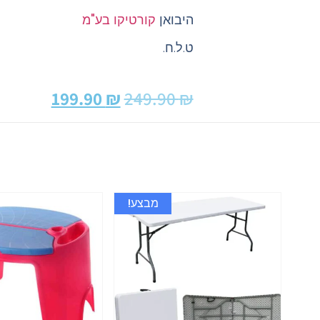
היבואן
קורטיקו בע"מ
ט.ל.ח.
199.90
₪
249.90
₪
מבצע!