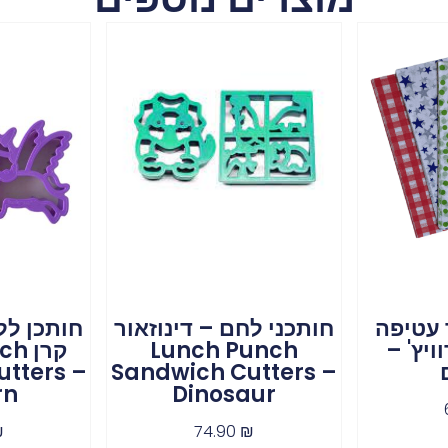
 עטיפה
חותכני לחם – דינוזאור
חותכן לל
יץ' –
Lunch Punch
קרן
tters –
Sandwich Cutters –
rn
Dinosaur
₪
74.90
₪